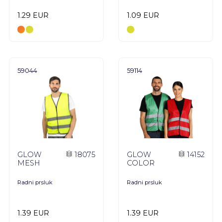
1.29 EUR
1.09 EUR
59044
59114
GLOW
18075
GLOW
14152
MESH
COLOR
Radni prsluk
Radni prsluk
1.39 EUR
1.39 EUR