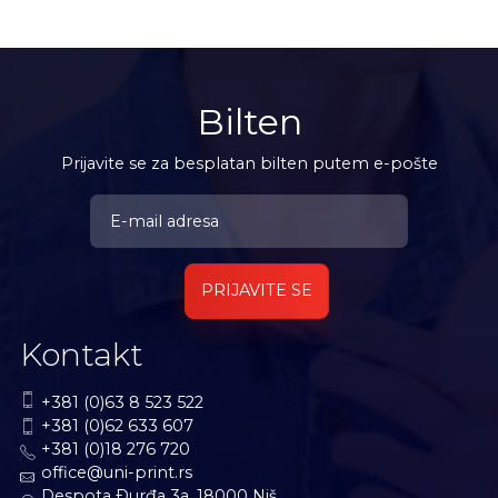
Bilten
Prijavite se za besplatan bilten putem e-pošte
PRIJAVITE SE
Kontakt
+381 (0)63 8 523 522
+381 (0)62 633 607
+381 (0)18 276 720
office@uni-print.rs
Despota Ðurđa 3a, 18000 Niš