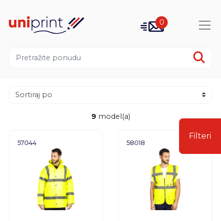
0
9
model(a)
Filteri
57044
58018