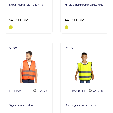
Sigurnosna radna jakna
Hi-viz sigurnosne pantalone
54.99 EUR
44.99 EUR
59001
59012
GLOW
135391
GLOW KID
49796
Sigurnosni prsluk
Dečji sigurnosni prsluk